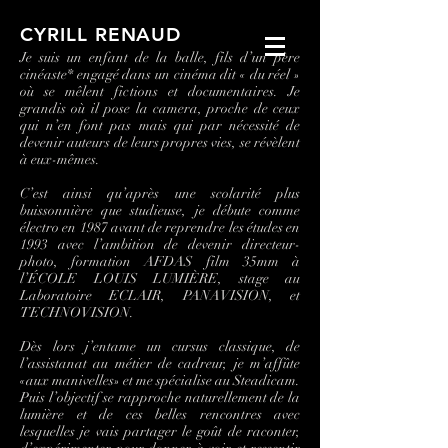
CYRILL RENAUD
Je suis un enfant de la balle, fils d’un père
cinéaste* engagé dans un cinéma dit « du réel »
où se mêlent fictions et documentaires. Je
grandis où il pose la camera, proche de ceux
qui n’en font pas mais qui par nécessité de
devenir auteurs de leurs propres vies, se révèlent
à eux-mêmes.
C’est ainsi qu’après une scolarité plus
buissonnière que studieuse, je débute comme
électro en 1987 avant de reprendre les études en
1993 avec l’ambition de devenir directeur-
photo, formation AFDAS film 35mm à
l’ÉCOLE LOUIS LUMIÈRE, stage au
Laboratoire ECLAIR, PANAVISION, et
TECHNOVISION.
Dès lors j’entame un cursus classique, de
l’assistanat au métier de cadreur, je m’affûte
«aux manivelles» et me spécialise au Steadicam.
Puis l’objectif se rapproche naturellement de la
lumière et de ces belles rencontres avec
lesquelles je vais partager le goût de raconter,